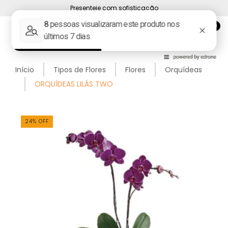
Presenteie com sofisticação
0
Início
Tipos de Flores
Flores
Orquídeas
ORQUÍDEAS LILÁS TWO
24
%
OFF