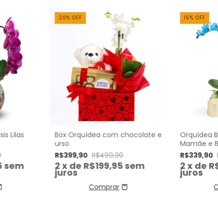
20
%
OFF
15
%
OFF
s Lilas
Box Orquídea com chocolate e
Orquídea B
urso
Mamãe e B
0
R$399,90
R$499,90
R$339,90
5
sem
2
x de
R$199,95
sem
2
x de
R
juros
juros