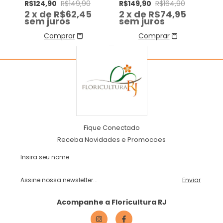
R$124,90
R$149,90
R$149,90
R$164,90
2
x de
R$62,45
2
x de
R$74,95
sem juros
sem juros
Fique Conectado
Receba Novidades e Promocoes
Acompanhe a Floricultura RJ