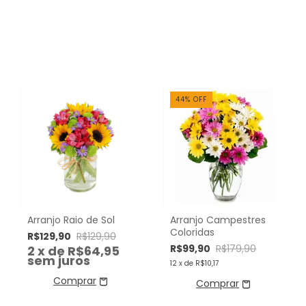
44
%
OFF
Arranjo Raio de Sol
Arranjo Campestres
Coloridas
R$129,90
R$129,90
R$99,90
R$179,90
2
x de
R$64,95
sem juros
12
x de
R$10,17