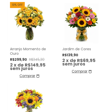
13
%
OFF
Arranjo Momento de
Jardim de Cores
Ouro
R$139,90
R$299,90
R$345,30
2
x de
R$69,95
sem juros
2
x de
R$149,95
sem juros