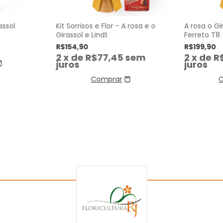
assol
Kit Sorrisos e Flor - A rosa e o
A rosa o Gi
Girassol e Lindt
Ferreto T8
R$154,90
R$199,90
2
x de
R$77,45
sem
2
x de
R
juros
juros